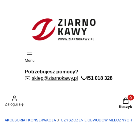
Menu
Potrzebujesz pomocy?
✉️
sklep@ziarnokawy.pl
📞
451 018 328
Produkt
Zaloguj się
Koszyk
AKCESORIA I KONSERWACJA
CZYSZCZENIE OBWODÓW MLECZNYCH