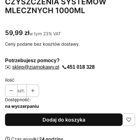
CZYSZCZENIA SYSTEMÓW
MLECZNYCH 1000ML
Cena
59,99 zł
w tym 23% VAT
w tym
23%
VAT
Ceny podane bez kosztów dostawy.
Potrzebujesz pomocy?
✉️
sklep@ziarnokawy.pl
📞
451 018 328
Ilość
szt.
Dostępność:
na wyczerpaniu
Dodaj do koszyka
Czas wysyłki:
24 godziny