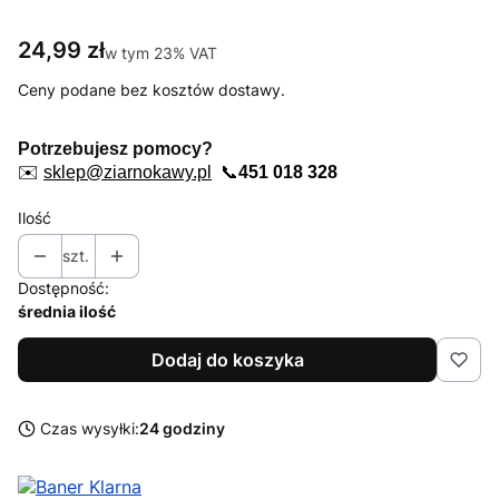
Cena
24,99 zł
w tym 23% VAT
w tym
23%
VAT
Ceny podane bez kosztów dostawy.
Potrzebujesz pomocy?
✉️
sklep@ziarnokawy.pl
📞
451 018 328
Ilość
szt.
Dostępność:
średnia ilość
Dodaj do koszyka
Czas wysyłki:
24 godziny