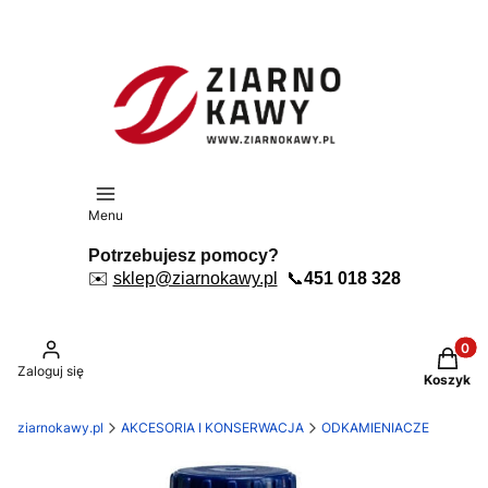
Menu
Potrzebujesz pomocy?
✉️
sklep@ziarnokawy.pl
📞
451 018 328
Produkt
Zaloguj się
Koszyk
ziarnokawy.pl
AKCESORIA I KONSERWACJA
ODKAMIENIACZE